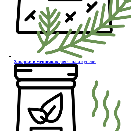
Запарки в мешочках
для чана и купели