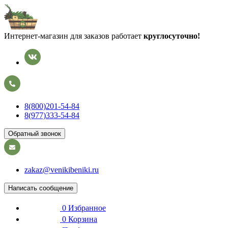
Интернет-магазин для заказов работает
круглосуточно!
8(800)201-54-84
8(977)333-54-84
Обратный звонок
zakaz@venikibeniki.ru
Написать сообщение
0
Избранное
0
Корзина