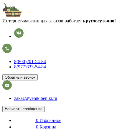
Интернет-магазин для заказов работает
круглосуточно!
8(800)201-54-84
8(977)333-54-84
Обратный звонок
zakaz@venikibeniki.ru
Написать сообщение
0
Избранное
0
Корзина