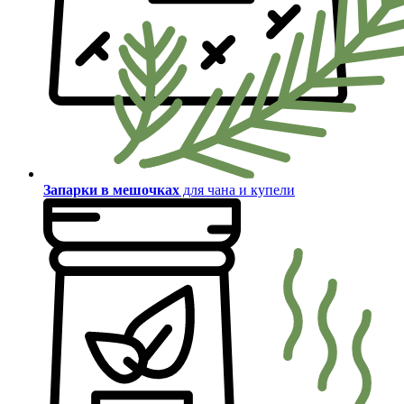
Запарки в мешочках
для чана и купели