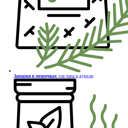
Запарки в мешочках
для чана и купели