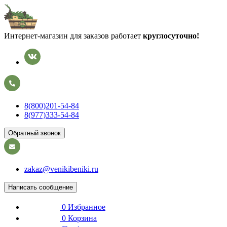
Интернет-магазин для заказов работает
круглосуточно!
8(800)201-54-84
8(977)333-54-84
Обратный звонок
zakaz@venikibeniki.ru
Написать сообщение
0
Избранное
0
Корзина