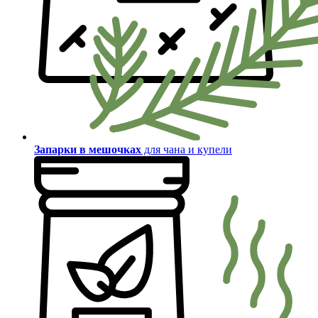
Запарки в мешочках
для чана и купели