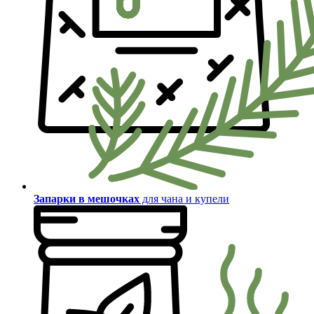
Запарки в мешочках
для чана и купели