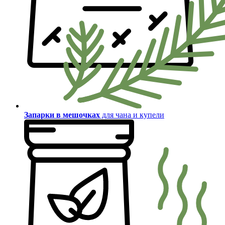
Запарки в мешочках
для чана и купели