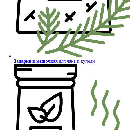
Запарки в мешочках
для чана и купели