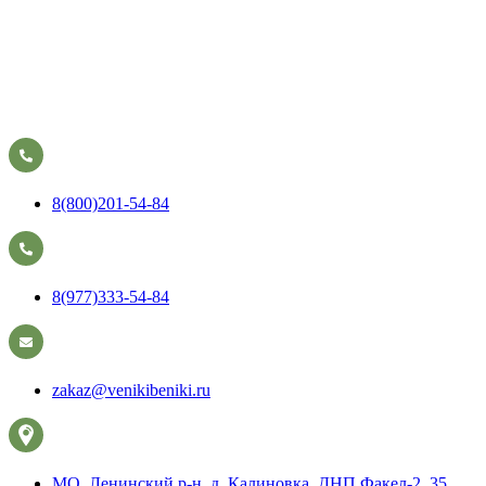
8(800)201-54-84
8(977)333-54-84
zakaz@venikibeniki.ru
МО, Ленинский р-н, д. Калиновка, ДНП Факел-2, 35