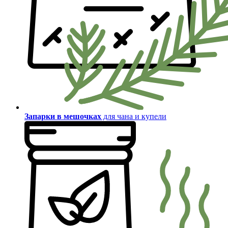
Запарки в мешочках
для чана и купели