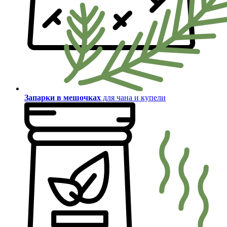
Запарки в мешочках
для чана и купели