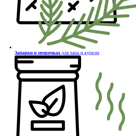
Запарки в мешочках
для чана и купели