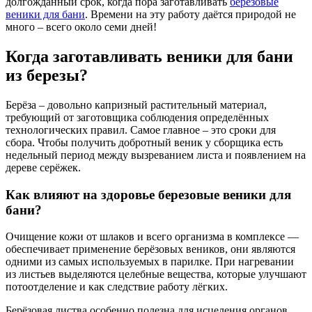
долгожданный срок, когда пора заготавливать
березовые
веники для бани
. Времени на эту работу даётся природой не
много – всего около семи дней!
Когда заготавливать веники для бани
из березы?
Берёза – довольно капризный растительный материал,
требующий от заготовщика соблюдения определённых
технологических правил. Самое главное – это сроки для
сбора. Чтобы получить добротный веник у сборщика есть
недельный период между вызреванием листа и появлением на
дереве серёжек.
Как влияют на здоровье березовые веники для
бани?
Очищение кожи от шлаков и всего организма в комплексе —
обеспечивает применение берёзовых веников, они являются
одними из самых используемых в парилке. При нагревании
из листьев выделяются целебные вещества, которые улучшают
потоотделение и как следствие работу лёгких.
Берёзовая листва особенно полезна для исцеления органов