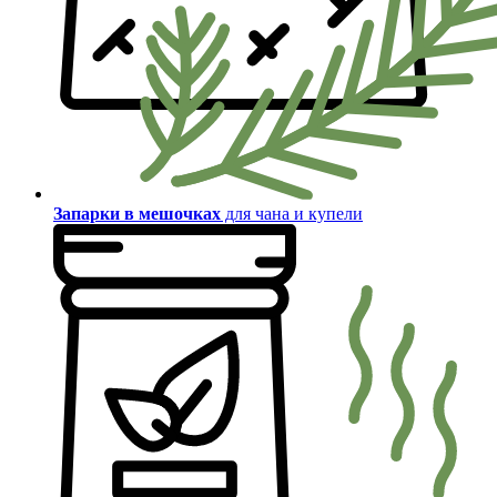
Запарки в мешочках
для чана и купели