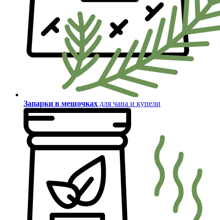
Запарки в мешочках
для чана и купели