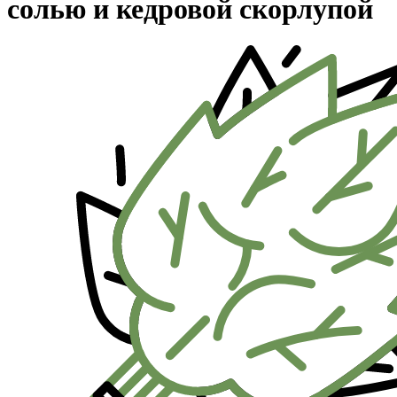
солью и кедровой скорлупой