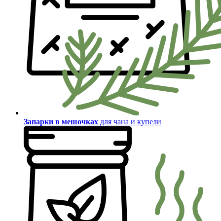
Запарки в мешочках
для чана и купели