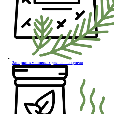
Запарки в мешочках
для чана и купели