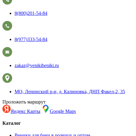
8(800)201-54-84
8(977)333-54-84
zakaz@venikibeniki.ru
МО, Ленинский р-н, д. Калиновка, ДНП Факел-2, 35
Проложить маршрут
Яндекс Карты
Google Maps
Каталог
Веники для бани в розницу и оптом