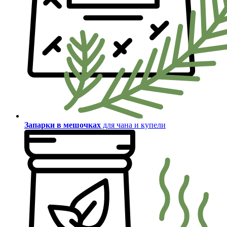
Запарки в мешочках
для чана и купели