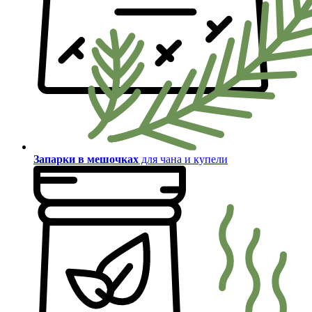
Запарки в мешочках
для чана и купели